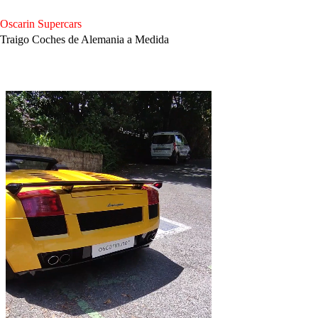
Saltar
al
Oscarin Supercars
contenido
Traigo Coches de Alemania a Medida