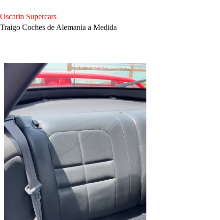
Saltar
al
Oscarin Supercars
contenido
Traigo Coches de Alemania a Medida