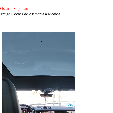
Saltar
al
Oscarin Supercars
contenido
Traigo Coches de Alemania a Medida