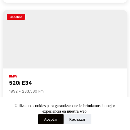
Gasolina
BMW
520i E34
1992 • 283,580 km
6,000 €
Utilizamos cookies para garantizar que le brindamos la mejor
Ver más
experiencia en nuestra web.
Aceptar
Rechazar
¿No encuentras el coche que realmente quieres?