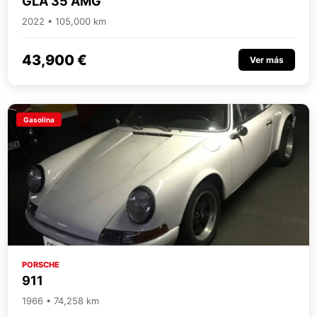
GLA 35 AMG
2022 • 105,000 km
43,900 €
Ver más
Gasolina
PORSCHE
911
1966 • 74,258 km