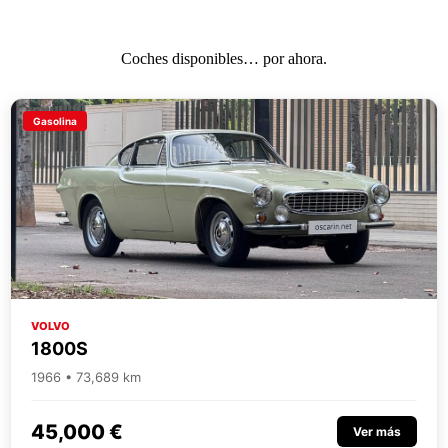
Saltar
al
contenido
Coches disponibles… por ahora.
Gasolina
VOLVO
1800S
1966 • 73,689 km
45,000 €
Ver más